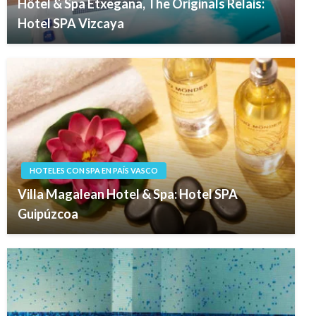
Hôtel & Spa Etxegana, The Originals Relais:
Hotel SPA Vizcaya
HOTELES CON SPA EN PAÍS VASCO
Villa Magalean Hotel & Spa: Hotel SPA
Guipúzcoa