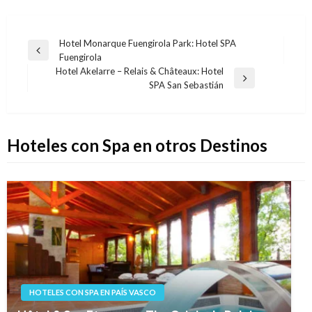
Navegación
Hotel Monarque Fuengirola Park: Hotel SPA
Entrada
Fuengirola
de
anterior
Hotel Akelarre – Relais & Châteaux: Hotel
entradas
Entrada
SPA San Sebastián
siguiente
Hoteles con Spa en otros Destinos
HOTELES CON SPA EN PAÍS VASCO