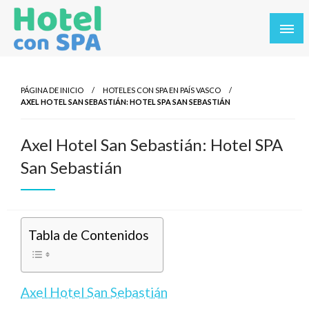
Saltar
al
contenido
Los Mejores Hoteles con SPA en un solo sitio. Balnearios y
Hotel con SPA
hoteles con SPA en los destinos más turísticos.
PÁGINA DE INICIO
HOTELES CON SPA EN PAÍS VASCO
AXEL HOTEL SAN SEBASTIÁN: HOTEL SPA SAN SEBASTIÁN
Axel Hotel San Sebastián: Hotel SPA
San Sebastián
Tabla de Contenidos
Axel Hotel San Sebastián