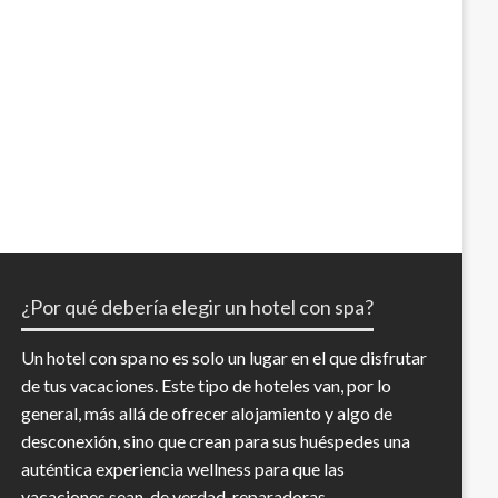
¿Por qué debería elegir un hotel con spa?
Un hotel con spa no es solo un lugar en el que disfrutar
de tus vacaciones. Este tipo de hoteles van, por lo
general, más allá de ofrecer alojamiento y algo de
desconexión, sino que crean para sus huéspedes una
auténtica experiencia wellness para que las
vacaciones sean, de verdad, reparadoras.