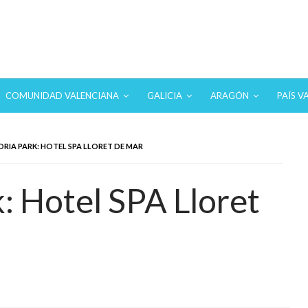
 hoteles con SPA en los destinos más turísticos.
COMUNIDAD VALENCIANA
GALICIA
ARAGÓN
PAÍS V
RIA PARK: HOTEL SPA LLORET DE MAR
: Hotel SPA Lloret