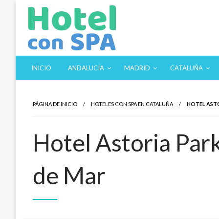
Saltar
al
contenido
Los Mejores Hoteles con SPA en un solo sitio. Balnearios y
Hotel con SPA
INICIO
ANDALUCÍA
MADRID
CATALUÑA
PÁGINA DE INICIO
HOTELES CON SPA EN CATALUÑA
HOTEL ASTO
Hotel Astoria Park
de Mar