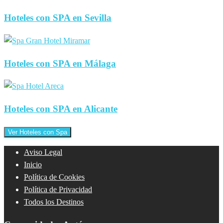
Hoteles con SPA en Sevilla
Hoteles con SPA en Málaga
Hoteles con SPA en Alicante
Ver Hoteles con Spa
Aviso Legal
Inicio
Política de Cookies
Política de Privacidad
Todos los Destinos