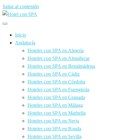
Saltar al contenido
Los Mejores Hoteles con SPA en un solo sitio. Balnearios y hoteles
Hotel con SPA
con SPA en los destinos más turísticos.
Inicio
Andalucía
Hoteles con SPA en Almería
Hoteles con SPA en Almuñecar
Hoteles con SPA en Benalmádena
Hoteles con SPA en Cádiz
Hoteles con SPA en Córdoba
Hoteles con SPA en Fuengirola
Hoteles con SPA en Granada
Hoteles con SPA en Málaga
Hoteles con SPA en Marbella
Hoteles con SPA en Nerja
Hoteles con SPA en Ronda
Hoteles con SPA en Sevilla