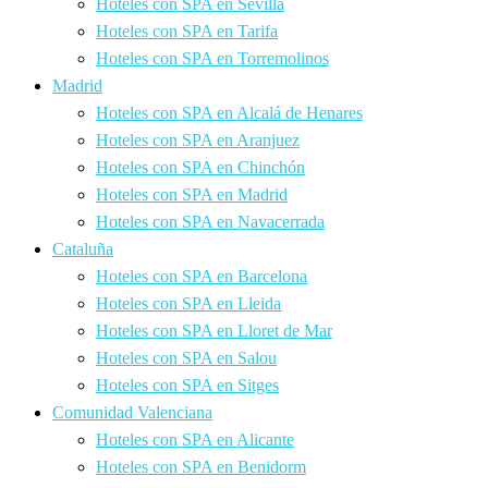
Hoteles con SPA en Sevilla
Hoteles con SPA en Tarifa
Hoteles con SPA en Torremolinos
Madrid
Hoteles con SPA en Alcalá de Henares
Hoteles con SPA en Aranjuez
Hoteles con SPA en Chinchón
Hoteles con SPA en Madrid
Hoteles con SPA en Navacerrada
Cataluña
Hoteles con SPA en Barcelona
Hoteles con SPA en Lleida
Hoteles con SPA en Lloret de Mar
Hoteles con SPA en Salou
Hoteles con SPA en Sitges
Comunidad Valenciana
Hoteles con SPA en Alicante
Hoteles con SPA en Benidorm