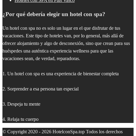
Hoteles con SPA en País Vasco
¿Por qué debería elegir un hotel con spa?
Un hotel con spa no es solo un lugar en el que disfrutar de tus
vacaciones. Este tipo de hoteles van, por lo general, más allá de
ofrecer alojamiento y algo de desconexión, sino que crean para sus
huéspedes una auténtica experiencia wellness para que las
vacaciones sean, de verdad, reparadoras.
1. Un hotel con spa es una experiencia de bienestar completa
2. Sorprender a esa persona tan especial
3. Despeja tu mente
4. Relaja tu cuerpo
© Copyright 2020 - 2026 HotelconSpa.top Todos los derechos