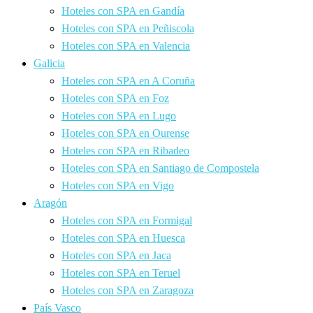
Hoteles con SPA en Gandía
Hoteles con SPA en Peñiscola
Hoteles con SPA en Valencia
Galicia
Hoteles con SPA en A Coruña
Hoteles con SPA en Foz
Hoteles con SPA en Lugo
Hoteles con SPA en Ourense
Hoteles con SPA en Ribadeo
Hoteles con SPA en Santiago de Compostela
Hoteles con SPA en Vigo
Aragón
Hoteles con SPA en Formigal
Hoteles con SPA en Huesca
Hoteles con SPA en Jaca
Hoteles con SPA en Teruel
Hoteles con SPA en Zaragoza
País Vasco