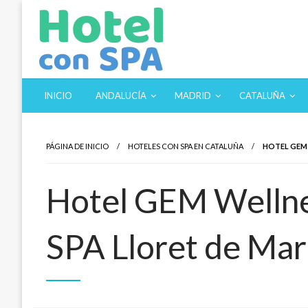
Saltar
al
contenido
Los Mejores Hoteles con SPA en un solo sitio. Balnearios y
Hotel con SPA
INICIO
ANDALUCÍA
MADRID
CATALUÑA
PÁGINA DE INICIO
HOTELES CON SPA EN CATALUÑA
HOTEL GEM 
Hotel GEM Wellne
SPA Lloret de Mar