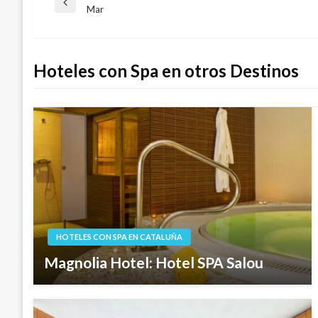
Navegación
Entrada
Mar
anterior
de
Hoteles con Spa en otros Destinos
entradas
HOTELES CON SPA EN CATALUÑA
Magnolia Hotel: Hotel SPA Salou