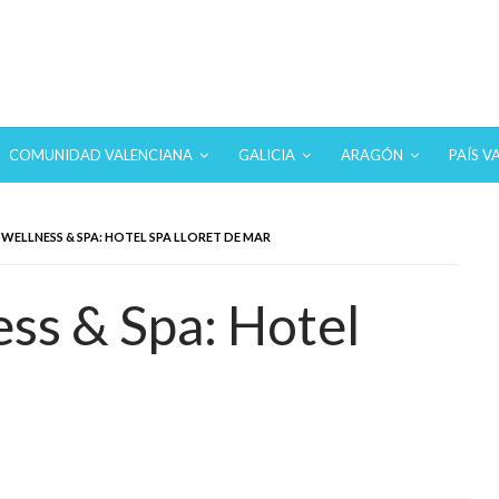
 hoteles con SPA en los destinos más turísticos.
COMUNIDAD VALENCIANA
GALICIA
ARAGÓN
PAÍS V
WELLNESS & SPA: HOTEL SPA LLORET DE MAR
ss & Spa: Hotel