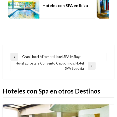
Hoteles con SPA en Ibiza
Navegación
Gran Hotel Miramar: Hotel SPA Málaga
Entrada
de
Hotel Eurostars Convento Capuchinos: Hotel
anterior
Entrada
SPA Segovia
entradas
siguiente
Hoteles con Spa en otros Destinos