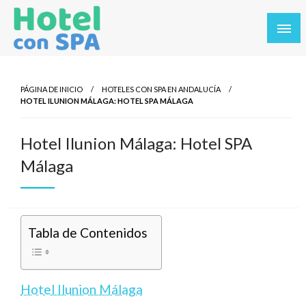
Saltar
al
contenido
Los Mejores Hoteles con SPA en un solo sitio. Balnearios y
Hotel con SPA
hoteles con SPA en los destinos más turísticos.
PÁGINA DE INICIO
HOTELES CON SPA EN ANDALUCÍA
HOTEL ILUNION MÁLAGA: HOTEL SPA MÁLAGA
Hotel Ilunion Málaga: Hotel SPA
Málaga
Tabla de Contenidos
Hotel Ilunion Málaga