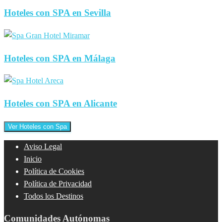
Hoteles con SPA en Sevilla
Hoteles con SPA en Málaga
Hoteles con SPA en Alicante
Ver Hoteles con Spa
Aviso Legal
Inicio
Política de Cookies
Política de Privacidad
Todos los Destinos
Comunidades Autónomas