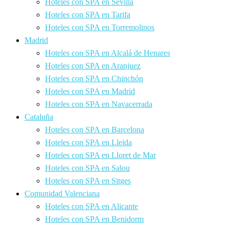
Hoteles con SPA en Sevilla
Hoteles con SPA en Tarifa
Hoteles con SPA en Torremolinos
Madrid
Hoteles con SPA en Alcalá de Henares
Hoteles con SPA en Aranjuez
Hoteles con SPA en Chinchón
Hoteles con SPA en Madrid
Hoteles con SPA en Navacerrada
Cataluña
Hoteles con SPA en Barcelona
Hoteles con SPA en Lleida
Hoteles con SPA en Lloret de Mar
Hoteles con SPA en Salou
Hoteles con SPA en Sitges
Comunidad Valenciana
Hoteles con SPA en Alicante
Hoteles con SPA en Benidorm