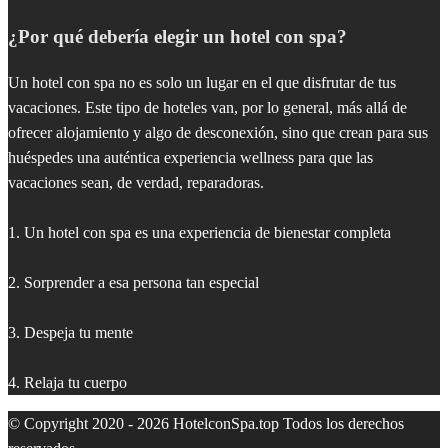
¿Por qué debería elegir un hotel con spa?
Un hotel con spa no es solo un lugar en el que disfrutar de tus
vacaciones. Este tipo de hoteles van, por lo general, más allá de
ofrecer alojamiento y algo de desconexión, sino que crean para sus
huéspedes una auténtica experiencia wellness para que las
vacaciones sean, de verdad, reparadoras.
1. Un hotel con spa es una experiencia de bienestar completa
2. Sorprender a esa persona tan especial
3. Despeja tu mente
4. Relaja tu cuerpo
© Copyright 2020 - 2026 HotelconSpa.top Todos los derechos