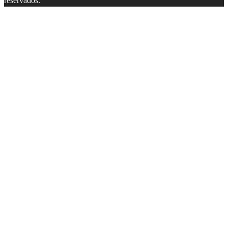
reservados.