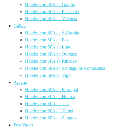
Hoteles con SPA en Gandía
Hoteles con SPA en Peñiscola
Hoteles con SPA en Valencia
Galicia
Hoteles con SPA en A Coruña
Hoteles con SPA en Foz
Hoteles con SPA en Lugo
Hoteles con SPA en Ourense
Hoteles con SPA en Ribadeo
Hoteles con SPA en Santiago de Compostela
Hoteles con SPA en Vigo
Aragón
Hoteles con SPA en Formigal
Hoteles con SPA en Huesca
Hoteles con SPA en Jaca
Hoteles con SPA en Teruel
Hoteles con SPA en Zaragoza
País Vasco