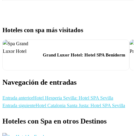
Hoteles con spa más visitados
Grand Luxor Hotel: Hotel SPA Benidorm
Navegación de entradas
Entrada anterior
Hotel Hesperia Sevilla: Hotel SPA Sevilla
Entrada siguiente
Hotel Catalonia Santa Justa: Hotel SPA Sevilla
Hoteles con Spa en otros Destinos