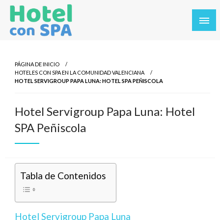
Saltar
al
contenido
Los Mejores Hoteles con SPA en un solo sitio. Balnearios y
Hotel con SPA
hoteles con SPA en los destinos más turísticos.
PÁGINA DE INICIO
HOTELES CON SPA EN LA COMUNIDAD VALENCIANA
HOTEL SERVIGROUP PAPA LUNA: HOTEL SPA PEÑISCOLA
Hotel Servigroup Papa Luna: Hotel
SPA Peñiscola
Tabla de Contenidos
Hotel Servigroup Papa Luna