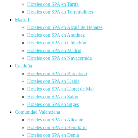
Hoteles con SPA en Tarifa
Hoteles con SPA en Torremolinos
Madrid
Hoteles con SPA en Alcalá de Henares
Hoteles con SPA en Aranjuez
Hoteles con SPA en Chinchón
Hoteles con SPA en Madrid
Hoteles con SPA en Navacerrada
Cataluña
Hoteles con SPA en Barcelona
Hoteles con SPA en Lleida
Hoteles con SPA en Lloret de Mar
Hoteles con SPA en Salou
Hoteles con SPA en Sitges
Comunidad Valenciana
Hoteles con SPA en Alicante
Hoteles con SPA en Benidorm
Hoteles con SPA en Denia