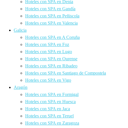
Hoteles con SPA en Denia
Hoteles con SPA en Gandía
Hoteles con SPA en Peñiscola
Hoteles con SPA en Valencia
Galicia
Hoteles con SPA en A Coruña
Hoteles con SPA en Foz
Hoteles con SPA en Lugo
Hoteles con SPA en Ourense
Hoteles con SPA en Ribadeo
Hoteles con SPA en Santiago de Compostela
Hoteles con SPA en Vigo
Aragón
Hoteles con SPA en Formigal
Hoteles con SPA en Huesca
Hoteles con SPA en Jaca
Hoteles con SPA en Teruel
Hoteles con SPA en Zaragoza