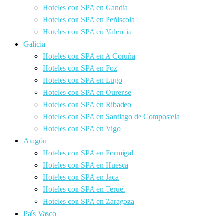
Hoteles con SPA en Gandía
Hoteles con SPA en Peñiscola
Hoteles con SPA en Valencia
Galicia
Hoteles con SPA en A Coruña
Hoteles con SPA en Foz
Hoteles con SPA en Lugo
Hoteles con SPA en Ourense
Hoteles con SPA en Ribadeo
Hoteles con SPA en Santiago de Compostela
Hoteles con SPA en Vigo
Aragón
Hoteles con SPA en Formigal
Hoteles con SPA en Huesca
Hoteles con SPA en Jaca
Hoteles con SPA en Teruel
Hoteles con SPA en Zaragoza
País Vasco