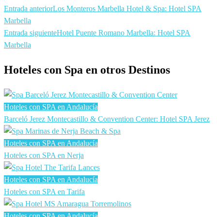
Entrada anterior
Los Monteros Marbella Hotel & Spa: Hotel SPA
Marbella
Entrada siguiente
Hotel Puente Romano Marbella: Hotel SPA
Marbella
Hoteles con Spa en otros Destinos
Hoteles con SPA en Andalucía
Barceló Jerez Montecastillo & Convention Center: Hotel SPA Jerez
Hoteles con SPA en Andalucía
Hoteles con SPA en Nerja
Hoteles con SPA en Andalucía
Hoteles con SPA en Tarifa
Hoteles con SPA en Andalucía