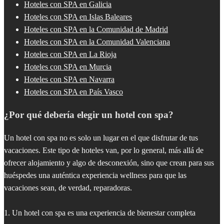
Hoteles con SPA en Galicia
Hoteles con SPA en Islas Baleares
Hoteles con SPA en la Comunidad de Madrid
Hoteles con SPA en la Comunidad Valenciana
Hoteles con SPA en La Rioja
Hoteles con SPA en Murcia
Hoteles con SPA en Navarra
Hoteles con SPA en País Vasco
¿Por qué debería elegir un hotel con spa?
Un hotel con spa no es solo un lugar en el que disfrutar de tus
vacaciones. Este tipo de hoteles van, por lo general, más allá de
ofrecer alojamiento y algo de desconexión, sino que crean para sus
huéspedes una auténtica experiencia wellness para que las
vacaciones sean, de verdad, reparadoras.
1. Un hotel con spa es una experiencia de bienestar completa