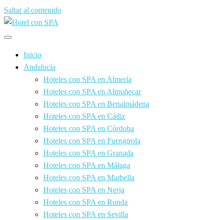
Saltar al contenido
Los Mejores Hoteles con SPA en un solo sitio. Balnearios y hoteles
Hotel con SPA
con SPA en los destinos más turísticos.
Inicio
Andalucía
Hoteles con SPA en Almería
Hoteles con SPA en Almuñecar
Hoteles con SPA en Benalmádena
Hoteles con SPA en Cádiz
Hoteles con SPA en Córdoba
Hoteles con SPA en Fuengirola
Hoteles con SPA en Granada
Hoteles con SPA en Málaga
Hoteles con SPA en Marbella
Hoteles con SPA en Nerja
Hoteles con SPA en Ronda
Hoteles con SPA en Sevilla