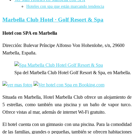
Hoteles con spa que están marcando tendencia
Marbella Club Hotel · Golf Resort & Spa
Hotel con SPA en Marbella
Dirección: Bulevar Príncipe Alfonso Von Hohenlohe, s/n, 29600
Marbella, España.
Spa del Marbella Club Hotel Golf Resort & Spa, en Marbella.
Situada en Marbella, Hotel Marbella Club ofrece un alojamiento de
5 estrellas, como también una piscina y un baño de vapor turco.
Ofrece vistas al mar, además de internet Wi-Fi gratuito.
El hotel cuenta con un gimnasio con una piscina. Para la comodidad
de las familias, grandes o pequeñas, también se ofrecen habitaciones