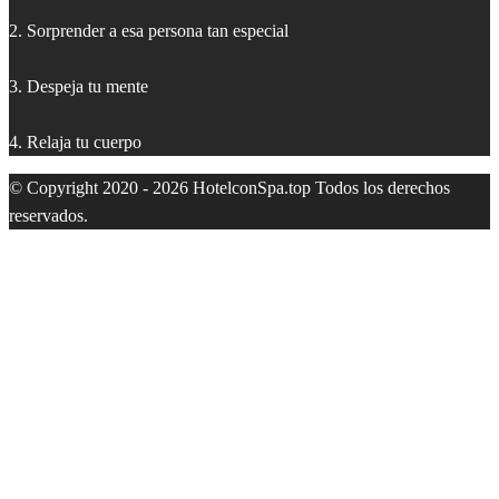
2. Sorprender a esa persona tan especial
3. Despeja tu mente
4. Relaja tu cuerpo
© Copyright 2020 - 2026 HotelconSpa.top Todos los derechos
reservados.