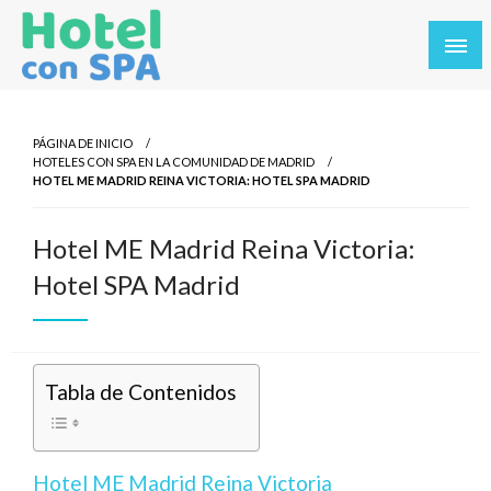
Saltar
al
contenido
Los Mejores Hoteles con SPA en un solo sitio. Balnearios y
Hotel con SPA
hoteles con SPA en los destinos más turísticos.
PÁGINA DE INICIO
HOTELES CON SPA EN LA COMUNIDAD DE MADRID
HOTEL ME MADRID REINA VICTORIA: HOTEL SPA MADRID
Hotel ME Madrid Reina Victoria:
Hotel SPA Madrid
Tabla de Contenidos
Hotel ME Madrid Reina Victoria