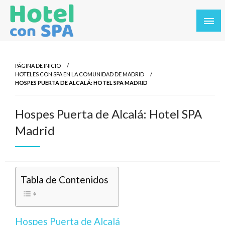
Saltar
al
contenido
Los Mejores Hoteles con SPA en un solo sitio. Balnearios y
Hotel con SPA
hoteles con SPA en los destinos más turísticos.
PÁGINA DE INICIO
HOTELES CON SPA EN LA COMUNIDAD DE MADRID
HOSPES PUERTA DE ALCALÁ: HOTEL SPA MADRID
Hospes Puerta de Alcalá: Hotel SPA
Madrid
Tabla de Contenidos
Hospes Puerta de Alcalá