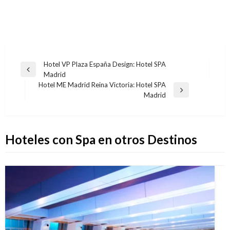
Navegación
Hotel VP Plaza España Design: Hotel SPA
Entrada
Madrid
de
anterior
Hotel ME Madrid Reina Victoria: Hotel SPA
entradas
Entrada
Madrid
siguiente
Hoteles con Spa en otros Destinos