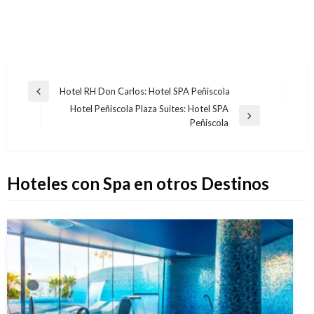
Navegación
Hotel RH Don Carlos: Hotel SPA Peñiscola
Entrada
de
Hotel Peñiscola Plaza Suites: Hotel SPA
anterior
Entrada
Peñiscola
entradas
siguiente
Hoteles con Spa en otros Destinos