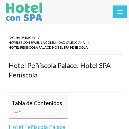
Saltar
al
contenido
Los Mejores Hoteles con SPA en un solo sitio. Balnearios y
Hotel con SPA
hoteles con SPA en los destinos más turísticos.
PÁGINA DE INICIO
HOTELES CON SPA EN LA COMUNIDAD VALENCIANA
HOTEL PEÑISCOLA PALACE: HOTEL SPA PEÑISCOLA
Hotel Peñiscola Palace: Hotel SPA
Peñiscola
Tabla de Contenidos
Hotel Peñiscola Palace