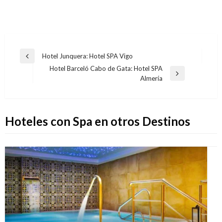
Navegación
Hotel Junquera: Hotel SPA Vigo
Entrada
de
Hotel Barceló Cabo de Gata: Hotel SPA
anterior
Entrada
Almería
entradas
siguiente
Hoteles con Spa en otros Destinos