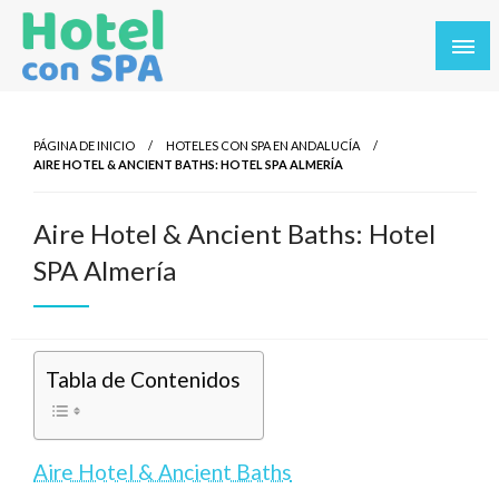
Saltar
al
contenido
Los Mejores Hoteles con SPA en un solo sitio. Balnearios y
Hotel con SPA
hoteles con SPA en los destinos más turísticos.
PÁGINA DE INICIO
HOTELES CON SPA EN ANDALUCÍA
AIRE HOTEL & ANCIENT BATHS: HOTEL SPA ALMERÍA
Aire Hotel & Ancient Baths: Hotel
SPA Almería
Tabla de Contenidos
Aire Hotel & Ancient Baths