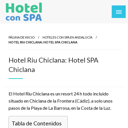
Saltar
al
contenido
Los Mejores Hoteles con SPA en un solo sitio. Balnearios y
Hotel con SPA
hoteles con SPA en los destinos más turísticos.
PÁGINA DE INICIO
HOTELES CON SPA EN ANDALUCÍA
HOTEL RIU CHICLANA: HOTEL SPA CHICLANA
Hotel Riu Chiclana: Hotel SPA
Chiclana
El Hotel Riu Chiclana es un resort 24 h todo incluido
situado en Chiclana de la Frontera (Cádiz), a solo unos
pasos de la Playa de La Barrosa, en la Costa de la Luz.
Tabla de Contenidos