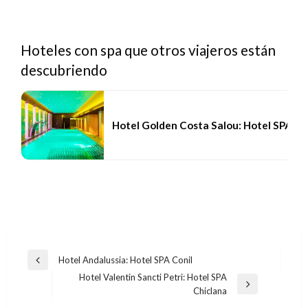
Hoteles con spa que otros viajeros están
descubriendo
Hotel Golden Costa Salou: Hotel SPA Sa
Navegación
Hotel Andalussia: Hotel SPA Conil
Entrada
de
Hotel Valentin Sancti Petri: Hotel SPA
anterior
Entrada
Chiclana
entradas
siguiente