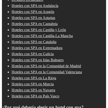
Hoteles con SPA en Andalucía
Hoteles con SPA en Aragón
Hoteles con SPA en Asturias
Hoteles con SPA en Cantabria
Hoteles con SPA en Castilla y León
Hoteles con SPA en Castilla-La Mancha
Hoteles con SPA en Cataluña
Hoteles con SPA en Extremadura
Hoteles con SPA en Galicia
Hoteles con SPA en Islas Baleares
Hoteles con SPA en la Comunidad de Madrid
Hoteles con SPA en la Comunidad Valenciana
Hoteles con SPA en La Rioja
Hoteles con SPA en Murcia
Hoteles con SPA en Navarra
Hoteles con SPA en País Vasco
¿Por qué debería elegir un hotel con spa?