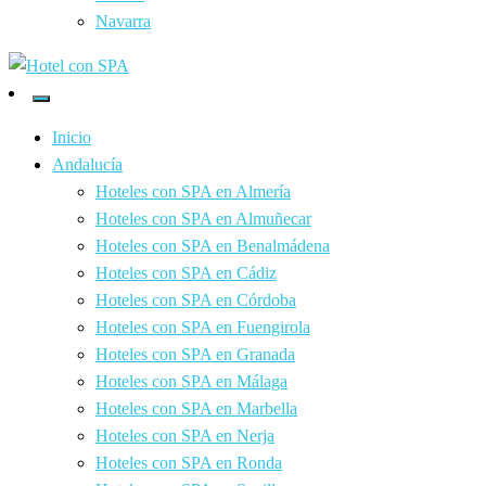
Navarra
Los Mejores Hoteles con SPA en un solo sitio. Balnearios y hoteles
Hotel con SPA
con SPA en los destinos más turísticos.
Inicio
Andalucía
Hoteles con SPA en Almería
Hoteles con SPA en Almuñecar
Hoteles con SPA en Benalmádena
Hoteles con SPA en Cádiz
Hoteles con SPA en Córdoba
Hoteles con SPA en Fuengirola
Hoteles con SPA en Granada
Hoteles con SPA en Málaga
Hoteles con SPA en Marbella
Hoteles con SPA en Nerja
Hoteles con SPA en Ronda