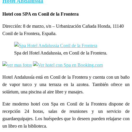
Hotel Andalussia
Hotel con SPA en Conil de la Frontera
Dirección: 8 de marzo, s/n – Urbanización Cañada Honda, 11140
Conil de la Frontera, España.
Spa del Hotel Andalussia, en Conil de la Frontera.
Hotel Andalussía está en Conil de la Frontera y cuenta con un baño
de vapor turco y una terraza en la azotea. También ofrece un
solárium, una piscina al aire libre y masajes.
Este moderno hotel con Spa en Conil de la Frontera dispone de
recepción 24 horas, salas de reuniones y un servicio de
guardaequipajes. Los huéspedes que lo deseen pueden relajarse con
un libro en la biblioteca.