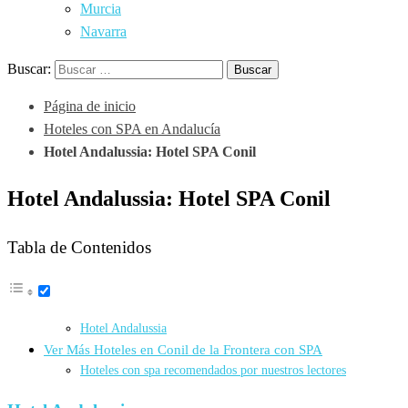
Murcia
Navarra
Buscar:
Página de inicio
Hoteles con SPA en Andalucía
Hotel Andalussia: Hotel SPA Conil
Hotel Andalussia: Hotel SPA Conil
Tabla de Contenidos
Hotel Andalussia
Ver Más Hoteles en Conil de la Frontera con SPA
Hoteles con spa recomendados por nuestros lectores