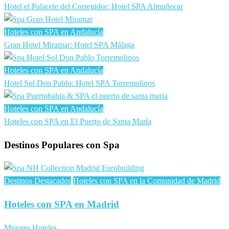
Hotel el Palacete del Corregidor: Hotel SPA Almuñecar
Hoteles con SPA en Andalucía
Gran Hotel Miramar: Hotel SPA Málaga
Hoteles con SPA en Andalucía
Hotel Sol Don Pablo: Hotel SPA Torremolinos
Hoteles con SPA en Andalucía
Hoteles con SPA en El Puerto de Santa María
Destinos Populares con Spa
Destinos Destacados
Hoteles con SPA en la Comunidad de Madrid
Hoteles con SPA en Madrid
Mejores Hoteles