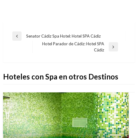
Navegación
Senator Cádiz Spa Hotel: Hotel SPA Cádiz
Entrada
de
Hotel Parador de Cádiz: Hotel SPA
anterior
Entrada
Cádiz
entradas
siguiente
Hoteles con Spa en otros Destinos