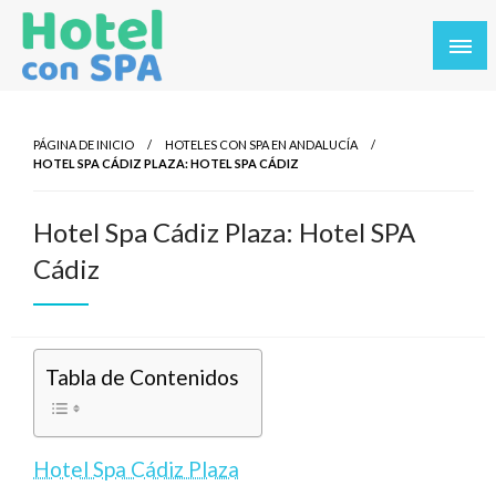
Saltar
al
contenido
Los Mejores Hoteles con SPA en un solo sitio. Balnearios y
Hotel con SPA
hoteles con SPA en los destinos más turísticos.
PÁGINA DE INICIO
HOTELES CON SPA EN ANDALUCÍA
HOTEL SPA CÁDIZ PLAZA: HOTEL SPA CÁDIZ
Hotel Spa Cádiz Plaza: Hotel SPA
Cádiz
Tabla de Contenidos
Hotel Spa Cádiz Plaza