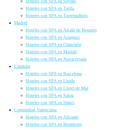
Hoteles con SPA en Sevilla
Hoteles con SPA en Tarifa
Hoteles con SPA en Torremolinos
Madrid
Hoteles con SPA en Alcalá de Henares
Hoteles con SPA en Aranjuez
Hoteles con SPA en Chinchón
Hoteles con SPA en Madrid
Hoteles con SPA en Navacerrada
Cataluña
Hoteles con SPA en Barcelona
Hoteles con SPA en Lleida
Hoteles con SPA en Lloret de Mar
Hoteles con SPA en Salou
Hoteles con SPA en Sitges
Comunidad Valenciana
Hoteles con SPA en Alicante
Hoteles con SPA en Benidorm