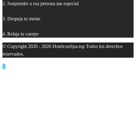
2. Sorprender a esa persona tan especial
3. Despeja tu mente
4. Relaja tu cuerpo
© Copyright 2020 - 2026 HotelconSpa.top Todos los derechos
reservados.