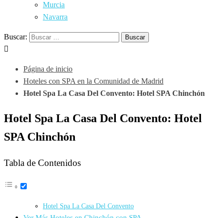
Murcia
Navarra
Buscar:
Página de inicio
Hoteles con SPA en la Comunidad de Madrid
Hotel Spa La Casa Del Convento: Hotel SPA Chinchón
Hotel Spa La Casa Del Convento: Hotel
SPA Chinchón
Tabla de Contenidos
Hotel Spa La Casa Del Convento
Ver Más Hoteles en Chinchón con SPA