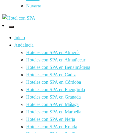
Navarra
Los Mejores Hoteles con SPA en un solo sitio. Balnearios y hoteles
Hotel con SPA
con SPA en los destinos más turísticos.
Inicio
Andalucía
Hoteles con SPA en Almería
Hoteles con SPA en Almuñecar
Hoteles con SPA en Benalmádena
Hoteles con SPA en Cádiz
Hoteles con SPA en Córdoba
Hoteles con SPA en Fuengirola
Hoteles con SPA en Granada
Hoteles con SPA en Málaga
Hoteles con SPA en Marbella
Hoteles con SPA en Nerja
Hoteles con SPA en Ronda