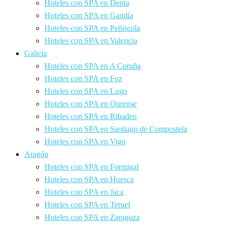
Hoteles con SPA en Denia
Hoteles con SPA en Gandía
Hoteles con SPA en Peñiscola
Hoteles con SPA en Valencia
Galicia
Hoteles con SPA en A Coruña
Hoteles con SPA en Foz
Hoteles con SPA en Lugo
Hoteles con SPA en Ourense
Hoteles con SPA en Ribadeo
Hoteles con SPA en Santiago de Compostela
Hoteles con SPA en Vigo
Aragón
Hoteles con SPA en Formigal
Hoteles con SPA en Huesca
Hoteles con SPA en Jaca
Hoteles con SPA en Teruel
Hoteles con SPA en Zaragoza