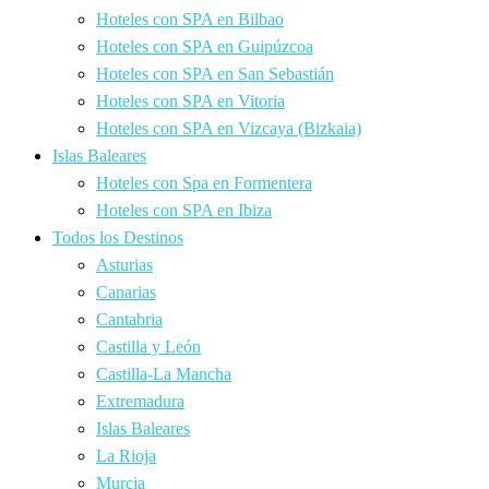
Hoteles con SPA en Bilbao
Hoteles con SPA en Guipúzcoa
Hoteles con SPA en San Sebastián
Hoteles con SPA en Vitoria
Hoteles con SPA en Vizcaya (Bizkaia)
Islas Baleares
Hoteles con Spa en Formentera
Hoteles con SPA en Ibiza
Todos los Destinos
Asturias
Canarias
Cantabria
Castilla y León
Castilla-La Mancha
Extremadura
Islas Baleares
La Rioja
Murcia