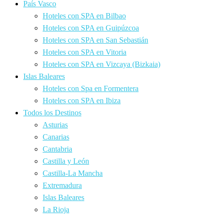
País Vasco
Hoteles con SPA en Bilbao
Hoteles con SPA en Guipúzcoa
Hoteles con SPA en San Sebastián
Hoteles con SPA en Vitoria
Hoteles con SPA en Vizcaya (Bizkaia)
Islas Baleares
Hoteles con Spa en Formentera
Hoteles con SPA en Ibiza
Todos los Destinos
Asturias
Canarias
Cantabria
Castilla y León
Castilla-La Mancha
Extremadura
Islas Baleares
La Rioja