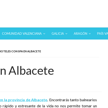
 hoteles con SPA en los destinos más turísticos.
COMUNIDAD VALENCIANA
GALICIA
ARAGÓN
PAÍS V
HOTELES CON SPA EN ALBACETE
n Albacete
en la provincia de Albacete
.
Encontrarás tanto balnearios
 rápido y estresante de la vida no nos permite tomar un