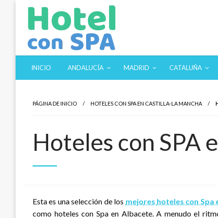
Saltar
al
contenido
Los Mejores Hoteles con SPA en un solo sitio. Balnearios y
Hotel con SPA
INICIO
ANDALUCÍA
MADRID
CATALUÑA
PÁGINA DE INICIO
HOTELES CON SPA EN CASTILLA-LA MANCHA
Hoteles con SPA e
Esta es una selección de los
mejo
res
hoteles con Spa 
como hoteles con Spa en Albacete. A menudo el ritmo