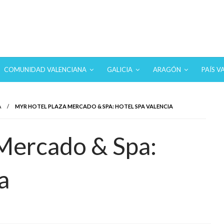
 hoteles con SPA en los destinos más turísticos.
COMUNIDAD VALENCIANA
GALICIA
ARAGÓN
PAÍS V
A
MYR HOTEL PLAZA MERCADO & SPA: HOTEL SPA VALENCIA
Mercado & Spa:
a