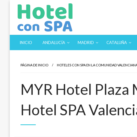
Saltar
al
contenido
Los Mejores Hoteles con SPA en un solo sitio. Balnearios y
Hotel con SPA
INICIO
ANDALUCÍA
MADRID
CATALUÑA
PÁGINA DE INICIO
HOTELES CON SPA EN LA COMUNIDAD VALENCIAN
MYR Hotel Plaza 
Hotel SPA Valenci